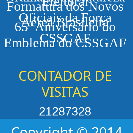
Formatura dos Novos
Oficiais da Força
Aérea Brasileira
65º Aniversário do
CSSGAF
Emblema do CSSGAF
CONTADOR DE
VISITAS
21287328
Copyright © 2014